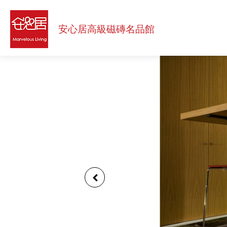
安
心
安心居高級
磁磚名品館
居
高
級
磁
磚
名
品
館
Menu