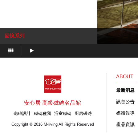
回憶系列
艾蓮娜石系列
莎凡納系列
極緻系列
極緻系列
極緻系列
奧秘系列
奧秘系列
奧秘系列
極緻系列
極緻系列
極緻系列
極緻系列
極緻系列
極緻系列
極緻系列
極緻系列
極緻系列
極緻系列
天母御莊私人住宅
嘉義私人住宅
台北李宅 廚房牆壁
台北陳宅 電器檯面
台北鄭宅 電器櫃台
坤聯發中科匯 廚房玄關地板
坤聯發中科匯 廚房玄關地板
坤聯發中科匯 廚房玄關地板
台北秦公館 廚房
台北秦公館 廚房
桃園龍東路 廚房中島 牆面
桃園龍東路 廚房牆面
楠梓區惠豐街 廚房牆壁
宜蘭 廚房地壁
宜蘭 廚房地壁
宜蘭 廚房檯面與牆壁
宜蘭嵐峰路 廚房中島
宜蘭嵐峰路 廚房中島
ABOUT
最新消息
訊息公告
安心居 高級磁磚名品館
媒體報導
磁磚設計
磁磚種類
浴室磁磚
廚房磁磚
產品資訊
Copyright © 2016 M-living All Rights Reserved