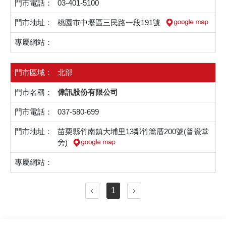
03-401-5100
桃園市中壢區三民路一段191號
北部
偉訊股份有限公司
037-580-699
苗栗縣竹南鎮大埔里13鄰竹篙厝200號(普覺堂
旁)
1