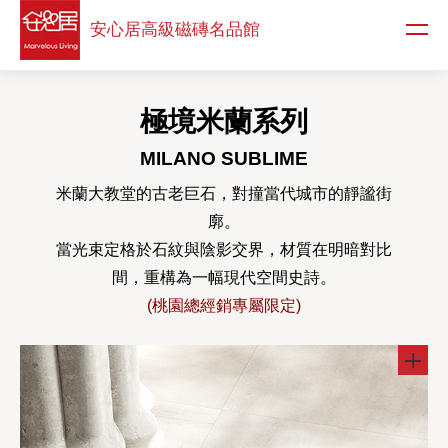
安心居高級
磁磚名品館
極境米蘭系列
MILANO SUBLIME
米蘭大教堂的古老巨石，對撞當代城市的靜謐街
廓。
當光束定格於石紋與陰影交界，材質在明暗對比
間，重構為一幅現代空間史詩。
(桃園總經銷專屬限定)