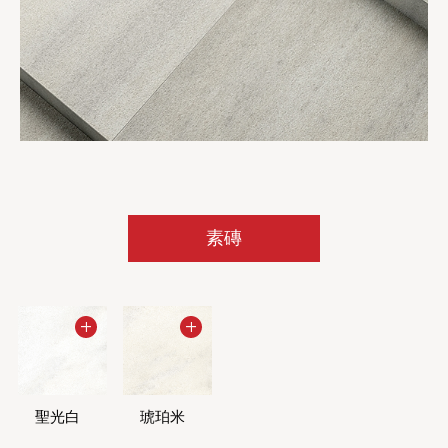
素磚
聖光白
琥珀米