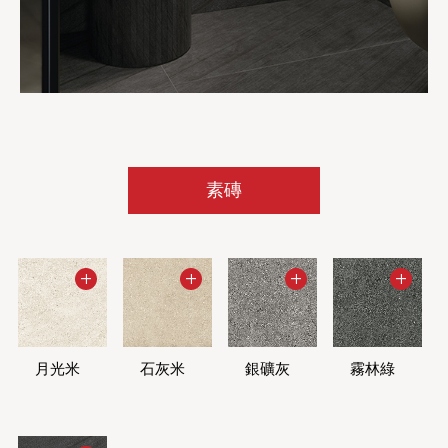
素磚
月光米
石灰米
銀礦灰
霧林綠