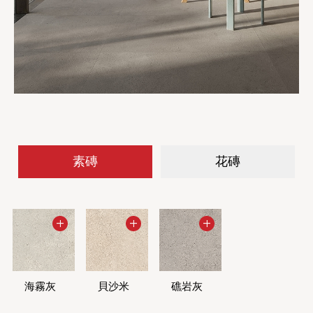
素磚
花磚
海霧灰
波紋-海
貝沙米
波紋-貝
礁岩灰
波紋-礁
霧灰
沙米
岩灰