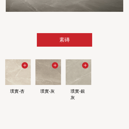
素磚
璞實-杏
璞實-灰
璞實-銀
灰