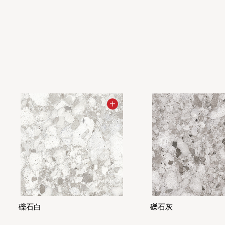
礫石白
礫石灰