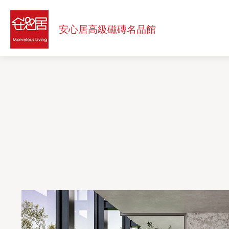
安
心
安心居高級
磁磚名品館
居
高
級
磁
磚
名
品
館
Menu