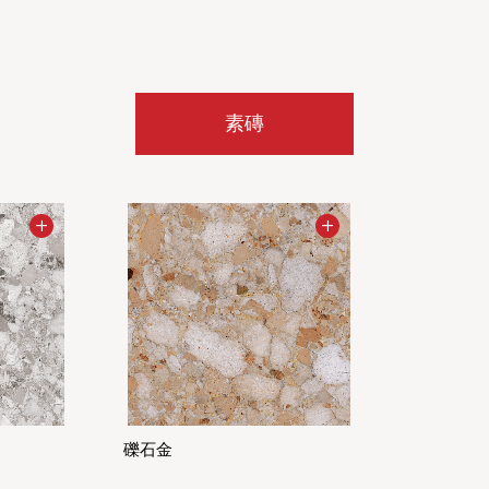
素磚
礫石金