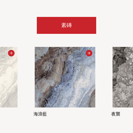
素磚
海浪藍
夜襲