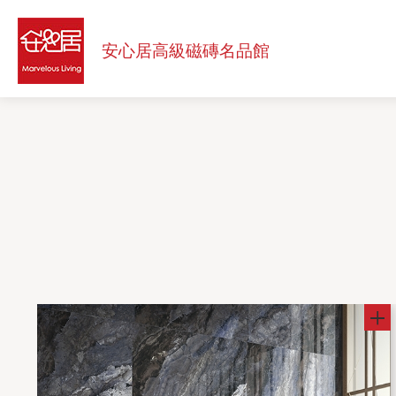
安
心
安心居高級
磁磚名品館
居
高
級
磁
磚
名
品
館
Menu