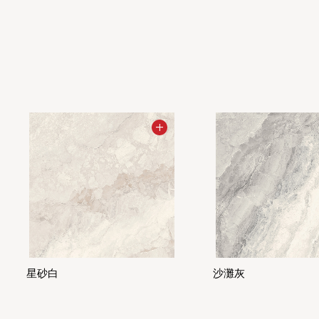
星砂白
沙灘灰